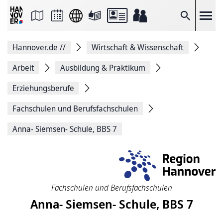
Seite
als
E-
Suche
Mail
versenden
Auf
Hannover.de
//
Wirtschaft & Wissenschaft
Facebook
teilen
Auf
Arbeit
Ausbildung & Praktikum
X
teilen
Erziehungsberufe
Seitenlink
Kopieren
Fachschulen und Berufsfachschulen
Seite
Drucken
Anna- Siemsen- Schule, BBS 7
Fachschulen und Berufsfachschulen
Anna- Siemsen- Schule, BBS 7