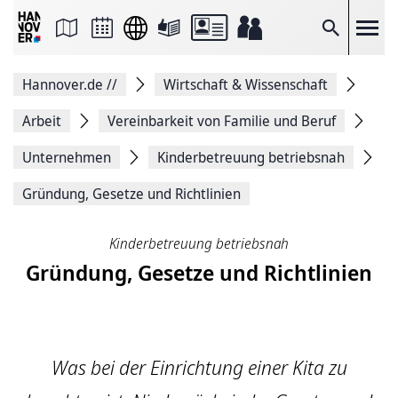
Seite
als
E-
Suche
Mail
versenden
Auf
Hannover.de
//
Wirtschaft & Wissenschaft
Facebook
teilen
Auf
Arbeit
Vereinbarkeit von Familie und Beruf
X
teilen
Unternehmen
Kinderbetreuung betriebsnah
Seitenlink
Kopieren
Gründung, Gesetze und Richtlinien
Seite
Drucken
Kinderbetreuung betriebsnah
Gründung, Gesetze und Richtlinien
Was bei der Einrichtung einer Kita zu