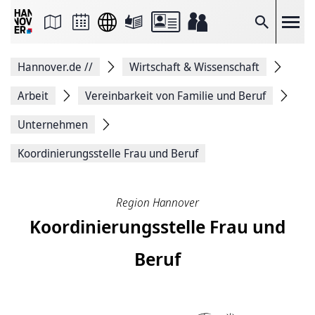
Seite
als
E-
Suche
Mail
versenden
Auf
Hannover.de
//
Wirtschaft & Wissenschaft
Facebook
teilen
Auf
Arbeit
Vereinbarkeit von Familie und Beruf
X
teilen
Unternehmen
Seitenlink
Kopieren
Koordinierungsstelle Frau und Beruf
Seite
Drucken
Region Hannover
Koordinierungsstelle Frau und
Beruf