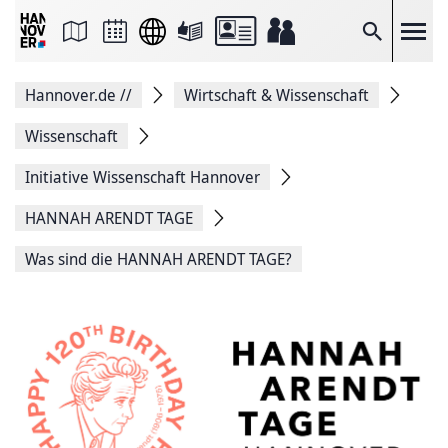
Seite
als
E-
Suche
Mail
versenden
Auf
Hannover.de
//
Wirtschaft & Wissenschaft
Facebook
teilen
Auf
Wissenschaft
X
teilen
Initiative Wissenschaft Hannover
Seitenlink
Kopieren
HANNAH ARENDT TAGE
Seite
Drucken
Was sind die HANNAH ARENDT TAGE?