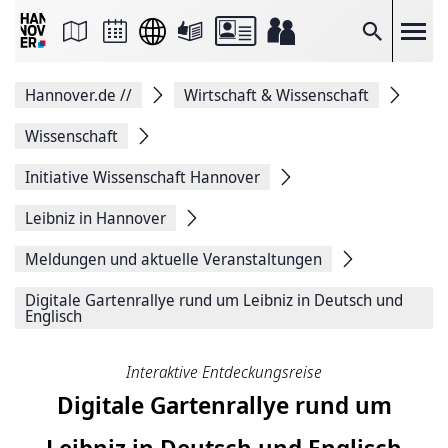
Seite
als
E-
Suche
Mail
versenden
Auf
Hannover.de
//
Wirtschaft & Wissenschaft
Facebook
teilen
Auf
Wissenschaft
X
teilen
Initiative Wissenschaft Hannover
Seitenlink
Kopieren
Leibniz in Hannover
Seite
Drucken
Meldungen und aktuelle Veranstaltungen
Digitale Gartenrallye rund um Leibniz in Deutsch und
Englisch
Interaktive Entdeckungsreise
Digitale Gartenrallye rund um
Leibniz in Deutsch und Englisch