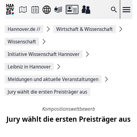
Seite
als
E-
Suche
Mail
versenden
Auf
Hannover.de
//
Wirtschaft & Wissenschaft
Facebook
teilen
Auf
Wissenschaft
X
teilen
Initiative Wissenschaft Hannover
Seitenlink
Kopieren
Leibniz in Hannover
Seite
Drucken
Meldungen und aktuelle Veranstaltungen
Jury wählt die ersten Preisträger aus
Kompositionswettbewerb
Jury wählt die ersten Preisträger aus