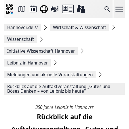
Seite
als
E-
Suche
Mail
versenden
Auf
Hannover.de
//
Wirtschaft & Wissenschaft
Facebook
teilen
Auf
Wissenschaft
X
teilen
Initiative Wissenschaft Hannover
Seitenlink
Kopieren
Leibniz in Hannover
Seite
Drucken
Meldungen und aktuelle Veranstaltungen
Rückblick auf die Auftaktveranstaltung „Gutes und
Böses Denken – von Leibniz bis heute“
350 Jahre Leibniz in Hannover
Rückblick auf die
Auftaktveranstaltung „Gutes und