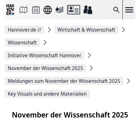
Seite
als
E-
Suche
Mail
versenden
Auf
Hannover.de
//
Wirtschaft & Wissenschaft
Facebook
teilen
Auf
Wissenschaft
X
teilen
Initiative Wissenschaft Hannover
Seitenlink
Kopieren
November der Wissenschaft 2025
Seite
Drucken
Meldungen zum November der Wissenschaft 2025
Key Visuals und andere Materialien
November der Wissenschaft 2025