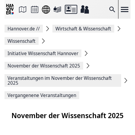
Seite
als
E-
Suche
Mail
versenden
Auf
Hannover.de
//
Wirtschaft & Wissenschaft
Facebook
teilen
Auf
Wissenschaft
X
teilen
Initiative Wissenschaft Hannover
Seitenlink
Kopieren
November der Wissenschaft 2025
Seite
Drucken
Veranstaltungen im November der Wissenschaft
2025
Vergangenene Veranstaltungen
November der Wissenschaft 2025