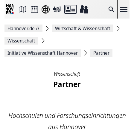
Seite
als
E-
Suche
Mail
versenden
Auf
Hannover.de
//
Wirtschaft & Wissenschaft
Facebook
teilen
Auf
Wissenschaft
X
teilen
Initiative Wissenschaft Hannover
Partner
Seitenlink
Kopieren
Seite
Drucken
Wissenschaft
Partner
Hochschulen und Forschungseinrichtungen
aus Hannover