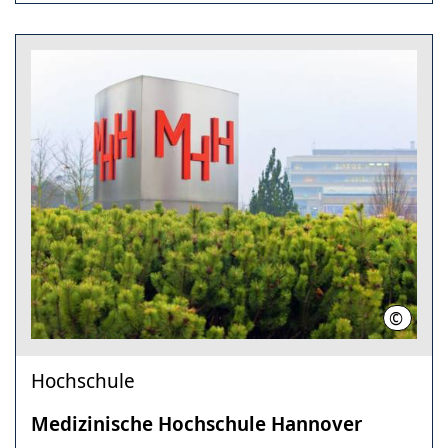
©
Karin K
Hochschule
Medizinische Hochschule Hannover