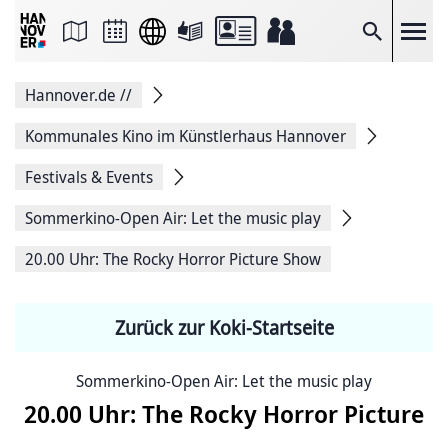
Seite
als
E-
Suche
Mail
versenden
Auf
Hannover.de
//
Facebook
teilen
Auf
Kommunales Kino im Künstlerhaus Hannover
X
teilen
Festivals & Events
Seitenlink
Kopieren
Sommerkino-Open Air: Let the music play
Seite
Drucken
20.00 Uhr: The Rocky Horror Picture Show
Zurück zur Koki-Startseite
Sommerkino-Open Air: Let the music play
20.00 Uhr: The Rocky Horror Picture