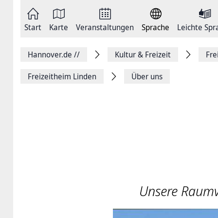
Zum
Seite
Inhalt
als
springen
E-
Zur
Mail
Start
Karte
Veranstaltungen
Sprache
Leichte Spr
Hauptnavigation
versenden
springen
Auf
Facebook
Hannover.de
//
Kultur & Freizeit
Fre
teilen
Auf
X
Freizeitheim Linden
Über uns
teilen
Seitenlink
Kopieren
Seite
Drucken
Unsere Raumv