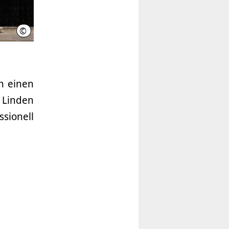
©
LHH (Ilona Hottmann)
n einen
 Linden
sionell