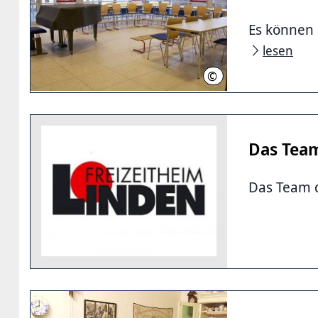
Es können 
lesen
©
Chris Ostermann
Das Tea
Das Team d