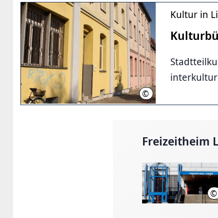
Kultur in 
Kulturbü
Stadtteilk
interkultur
©
LHH
Freizeitheim 
©