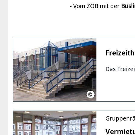
- Vom ZOB mit der
Busl
Freizeit
Das Freiz
©
FZH Linden
Gruppenrä
Vermiet