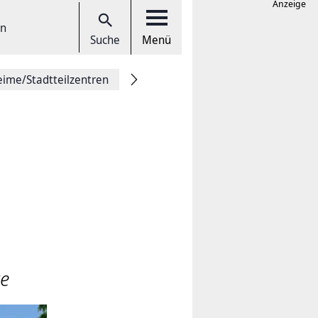
Anzeige
en
Suche
Menü
eime/Stadtteilzentren
e