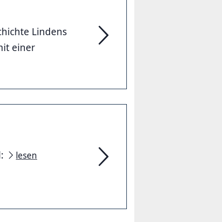
schichte Lindens
it einer
Geschichtswerkstatt
l:
lesen
Lindener Rathaus