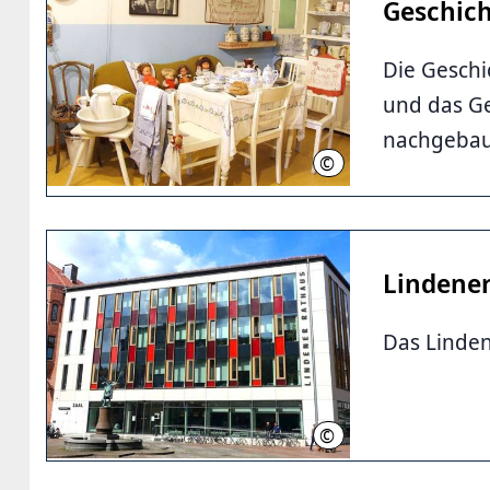
Geschich
Die Geschi
und das Ge
nachgebau
©
LHH
Lindene
Das Linden
©
VHS Hannover