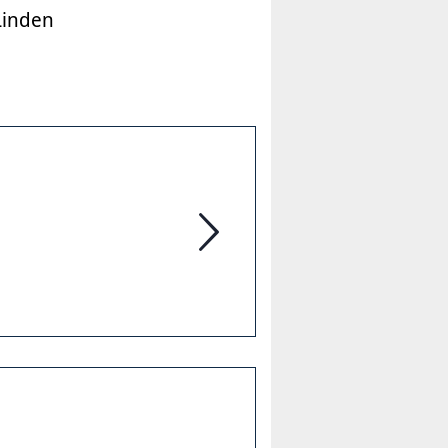
 Linden
Freizeitheim Linden