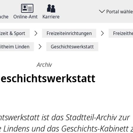
Portal wähl
ache
Online-Amt
Karriere
izeit & Sport
Freizeiteinrichtungen
Freizeith
eitheim Linden
Geschichtswerkstatt
Archiv
eschichtswerkstatt
tswerkstatt ist das Stadtteil-Archiv zur
e Lindens und das Geschichts-Kabinett 