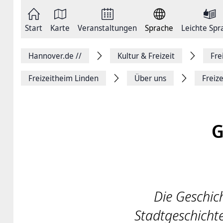
Zum
Seite
Inhalt
als
springen
E-
Zur
Mail
Start
Karte
Veranstaltungen
Sprache
Leichte Spr
Hauptnavigation
versenden
springen
Auf
Facebook
Hannover.de
//
Kultur & Freizeit
Fre
teilen
Auf
X
Freizeitheim Linden
Über uns
Freiz
teilen
Seitenlink
Kopieren
Seite
Drucken
G
Die Geschich
Stadtgeschicht