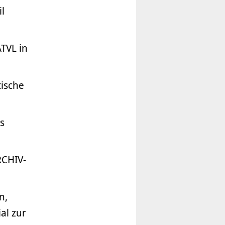
l
TVL in
tische
s
RCHIV-
n,
al zur