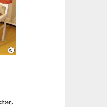
©
LHH
chten.