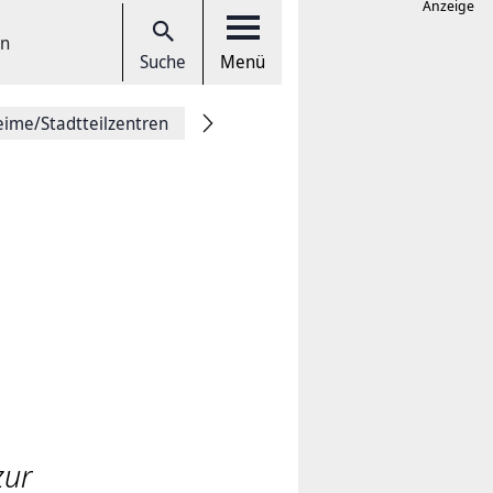
Anzeige
en
Suche
Menü
eime/Stadtteilzentren
zur