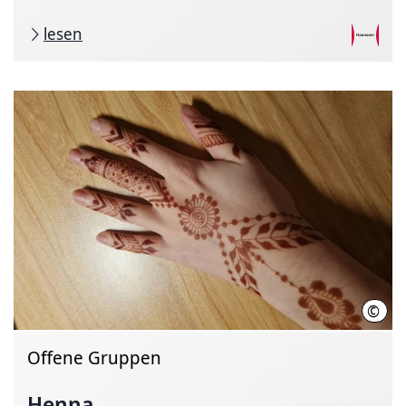
lesen
©
Marl
Offene Gruppen
Henna