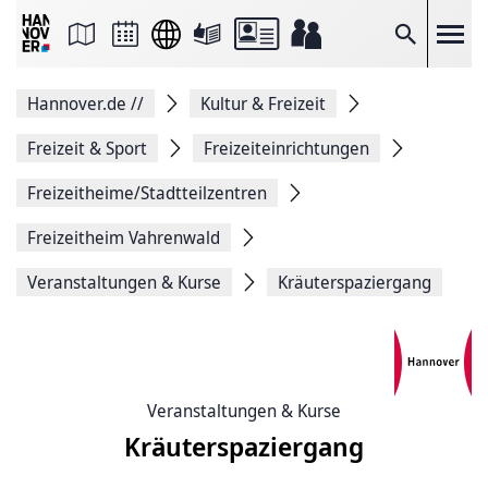
Seite
als
E-
Suche
Mail
versenden
Auf
Hannover.de
//
Kultur & Freizeit
Facebook
teilen
Auf
Freizeit & Sport
Freizeiteinrichtungen
X
teilen
Freizeitheime/Stadtteilzentren
Seitenlink
Kopieren
Freizeitheim Vahrenwald
Seite
Drucken
Veranstaltungen & Kurse
Kräuterspaziergang
Veranstaltungen & Kurse
Kräuterspaziergang