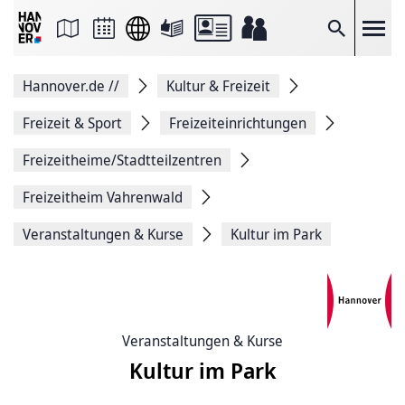
Seite
als
E-
Suche
Mail
versenden
Auf
Hannover.de
//
Kultur & Freizeit
Facebook
teilen
Auf
Freizeit & Sport
Freizeiteinrichtungen
X
teilen
Freizeitheime/Stadtteilzentren
Seitenlink
Kopieren
Freizeitheim Vahrenwald
Seite
Drucken
Veranstaltungen & Kurse
Kultur im Park
Veranstaltungen & Kurse
Kultur im Park