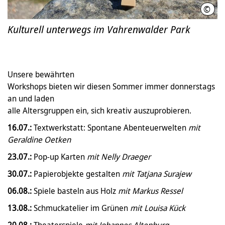
©
LHH
Kulturell unterwegs im Vahrenwalder Park
Unsere bewährten
Workshops bieten wir diesen Sommer immer donnerstags
an und laden
alle Altersgruppen ein, sich kreativ auszuprobieren.
16.07.:
Textwerkstatt: Spontane Abenteuerwelten
mit
Geraldine Oetken
23.07.:
Pop-up Karten
mit Nelly Draeger
30.07.:
Papierobjekte gestalten
mit Tatjana Surajew
06.08.:
Spiele basteln aus Holz
mit Markus Ressel
13.08.:
Schmuckatelier im Grünen
mit Louisa Kück
20.08.:
Theaterspiele
mit Johannes Altenburg