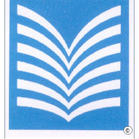
©
LHH