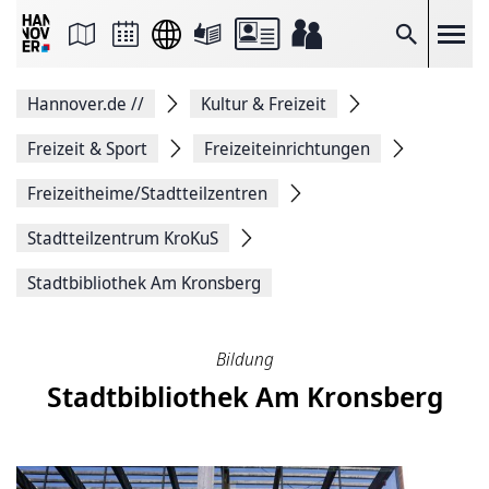
Seite
als
E-
Suche
Mail
versenden
Auf
Hannover.de
//
Kultur & Freizeit
Facebook
teilen
Auf
Freizeit & Sport
Freizeiteinrichtungen
X
teilen
Freizeitheime/Stadtteilzentren
Seitenlink
Kopieren
Stadtteilzentrum KroKuS
Seite
Drucken
Stadtbibliothek Am Kronsberg
Bildung
Stadtbibliothek Am Kronsberg