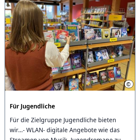
©
Stad
Für Jugendliche
Für die Zielgruppe Jugendliche bieten
wir...- WLAN- digitale Angebote wie das
Streamen von Musik- Jugendromane zu