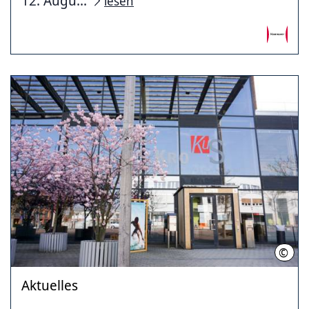
12. Augu...
lesen
©
LHH
Aktuelles