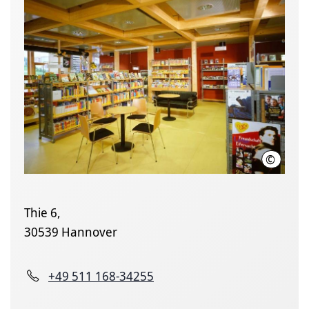
©
LHH
Thie 6,
30539 Hannover
+49 511 168-34255