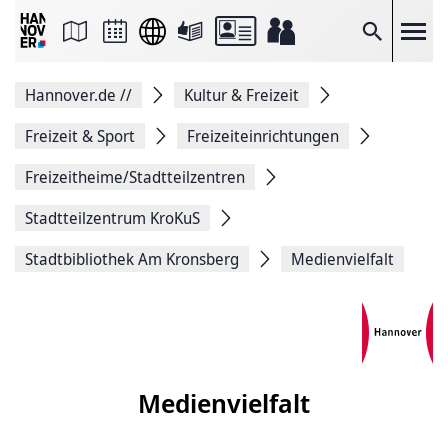
Seite
als
E-
Suche
Mail
versenden
Auf
Hannover.de
//
Kultur & Freizeit
Facebook
teilen
Auf
Freizeit & Sport
Freizeiteinrichtungen
X
teilen
Freizeitheime/Stadtteilzentren
Seitenlink
Kopieren
Stadtteilzentrum KroKuS
Seite
Drucken
Stadtbibliothek Am Kronsberg
Medienvielfalt
Medienvielfalt