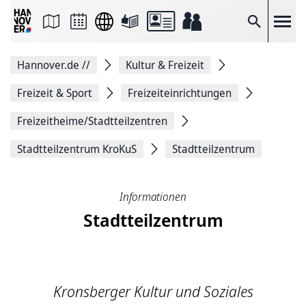
Seite
als
E-
Suche
Mail
versenden
Auf
Hannover.de
//
Kultur & Freizeit
Facebook
teilen
Auf
Freizeit & Sport
Freizeiteinrichtungen
X
teilen
Freizeitheime/Stadtteilzentren
Seitenlink
Kopieren
Stadtteilzentrum KroKuS
Stadtteilzentrum
Seite
Drucken
Informationen
Stadtteilzentrum
Kronsberger Kultur und Soziales