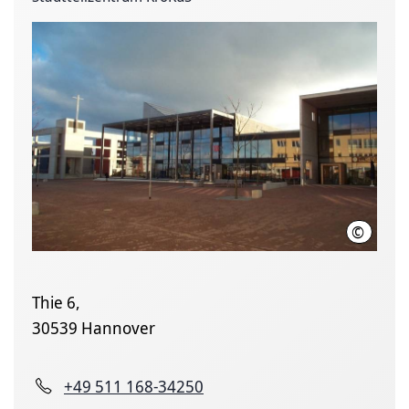
©
LHH
Thie 6,
30539 Hannover
+49 511 168-34250