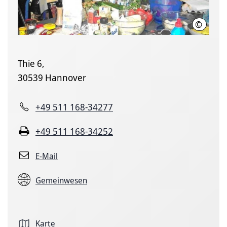
©
LHH
Thie 6,
30539 Hannover
+49 511 168-34277
+49 511 168-34252
E-Mail
Gemeinwesen
Karte