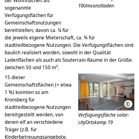
der Wohnflächen als
10Umsonstladen
sogenannte
Verfügungsflächen für
Gemeinschaftsnutzungen
bereitstellen, davon ca. ¼ für
die jeweils eigene Mieterschaft, ca. ¾ für
stadtteilbezogene Nutzungen. Die Verfügungsflächen sind
baulich realisiert worden, sowohl in der Qualität
Ladenflächen als auch als Souterrain-Räume in der Größe
zwischen 50 und 150 m².
15 dieser
Gemeinschaftsflächen (= etwa
1 %) konnten so am
Kronsberg für
©
LHH
stadtteilbezogene Nutzungen
bereitgestellt werden, von
Verfügungsfläche solar-
denen elf an verschiedene
cityOrtskamp 19
Träger (z.B. für
Kinderbetreuungsangebote,