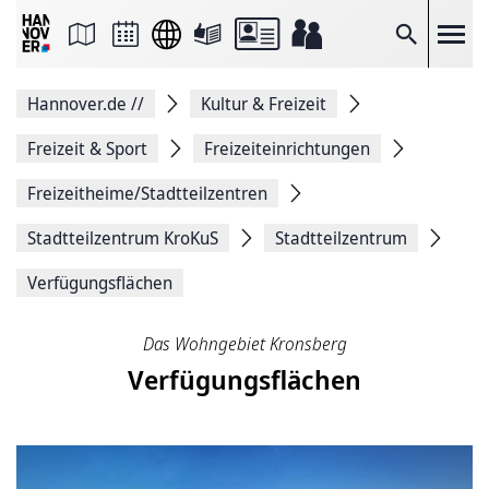
Seite
als
E-
Suche
Mail
versenden
Auf
Hannover.de
//
Kultur & Freizeit
Facebook
teilen
Auf
Freizeit & Sport
Freizeiteinrichtungen
X
teilen
Freizeitheime/Stadtteilzentren
Seitenlink
Kopieren
Stadtteilzentrum KroKuS
Stadtteilzentrum
Seite
Drucken
Verfügungsflächen
Das Wohngebiet Kronsberg
Verfügungsflächen