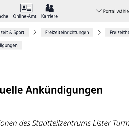
Portal wähl
ache
Online-Amt
Karriere
izeit & Sport
Freizeiteinrichtungen
Freizeith
digungen
uelle Ankündigungen
ionen des Stadtteilzentrums Lister Tur