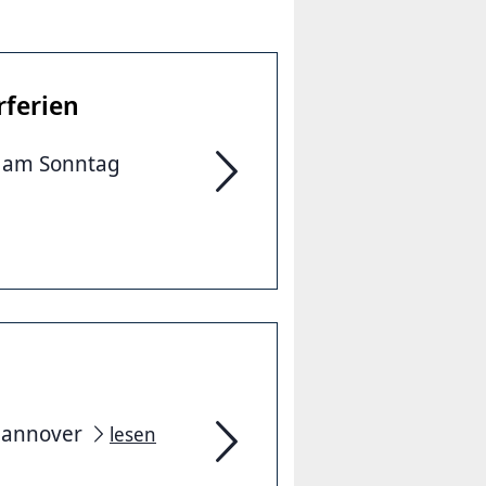
ferien
m am Sonntag
Veränderte Öffnungszeiten währ
 Hannover
lesen
Wir kooperieren gerne!