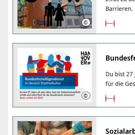
Barrieren.
©
LHH
Bundesfr
Du bist 27 
für die Ge
©
LHH
Sozialar