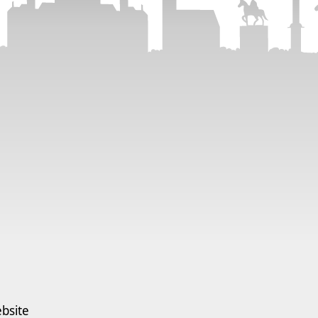
bsite