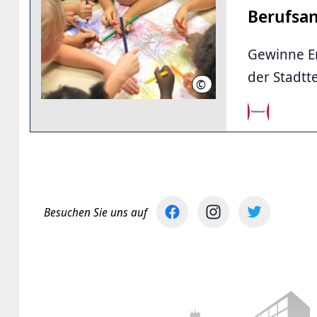
Berufsa
Gewinne Erf
der Stadtt
©
LHH
Besuchen Sie uns auf