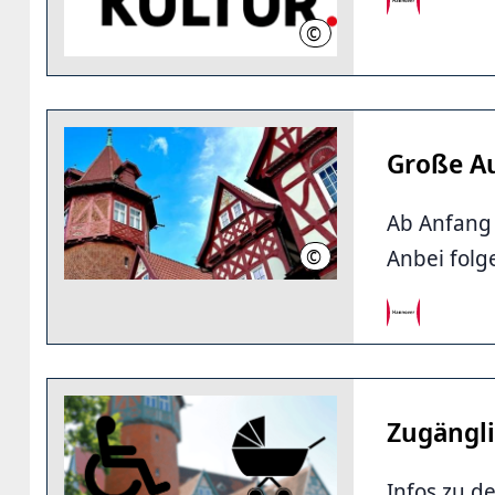
©
LHH
Große Au
Ab Anfang 
Anbei folg
©
Barbara Bender
Zugängli
Infos zu d