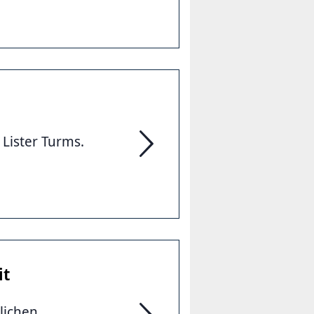
Lister Turms.
Große Außensanierung des Liste
it
lichen