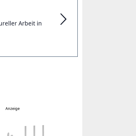
reller Arbeit in
Sozialarbeiter*innen / Sozialpäd
Anzeige