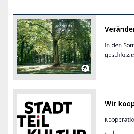
Verände
In den Som
geschloss
©
Corinna Heins
Wir koop
Kooperatio