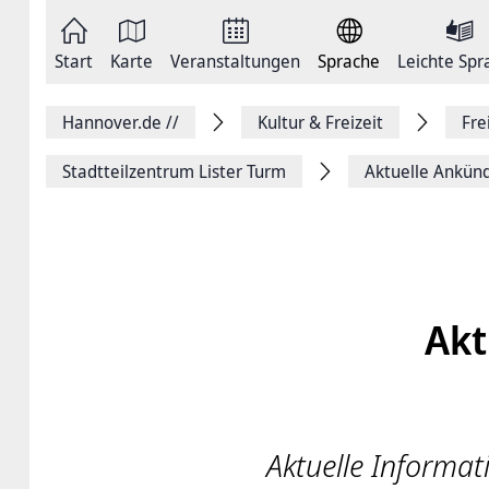
Zum
Seite
Inhalt
als
springen
E-
Zur
Mail
Start
Karte
Veranstaltungen
Sprache
Leichte Spr
Hauptnavigation
versenden
springen
Auf
Facebook
Hannover.de
//
Kultur & Freizeit
Fre
teilen
Auf
X
Stadtteilzentrum Lister Turm
Aktuelle Ankün
teilen
Seitenlink
Kopieren
Seite
Drucken
Akt
Aktuelle Informat