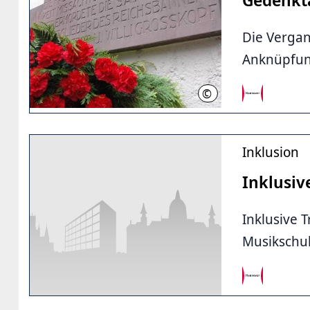
Die Vergan
Anknüpfun
©
LHH
Inklusion
Inklusi
Inklusive 
Musikschu