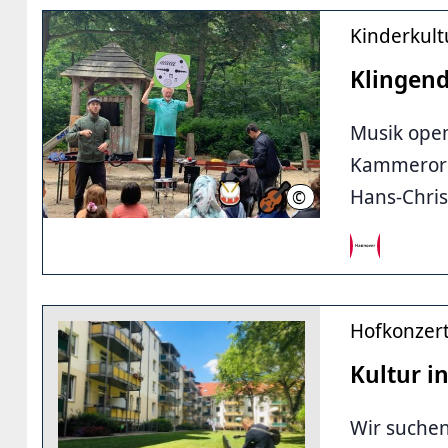
Kinderkult
Klingend
Musik ope
Kammerorch
Hans-Chris
©
LHH
Hofkonzer
Kultur i
Wir suchen