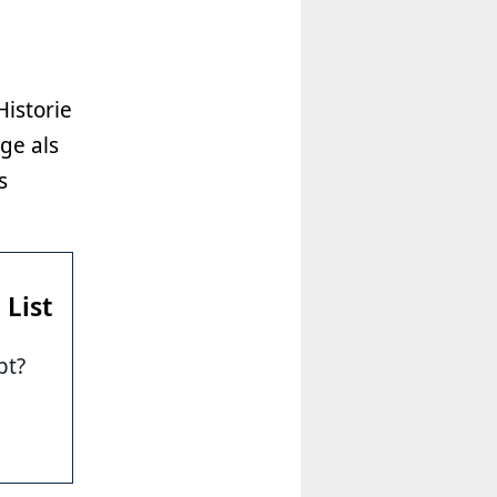
Historie
age als
s
 List
pt?