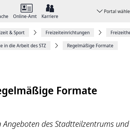
Portal wähl
ache
Online-Amt
Karriere
izeit & Sport
Freizeiteinrichtungen
Freizeith
e in die Arbeit des STZ
Regelmäßige Formate
egelmäßige Formate
 Angeboten des Stadtteilzentrums und 