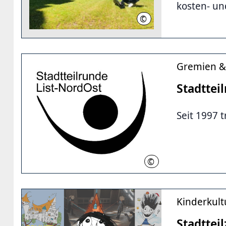
kosten- un
©
STZ Lister Turm
Gremien &
Stadttei
Seit 1997 t
©
Stadtteilrunde List-NordO
Kinderkult
Stadttei