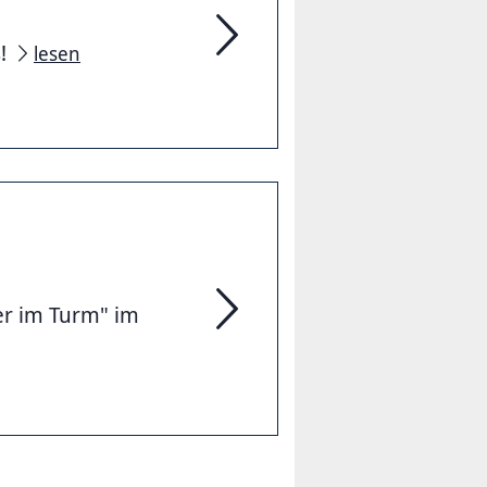
s!
lesen
Stadtteilzentrum Lister Turm in d
er im Turm" im
Theater im Turm & Weihnachtsm