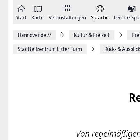
Zum
Seite
Inhalt
als
springen
E-
Zur
Mail
Start
Karte
Veranstaltungen
Sprache
Leichte Spr
Hauptnavigation
versenden
springen
Auf
Facebook
Hannover.de
//
Kultur & Freizeit
Fre
teilen
Auf
X
Stadtteilzentrum Lister Turm
Rück- & Ausblick
teilen
Seitenlink
Kopieren
Seite
Drucken
R
Von regelmäßigen