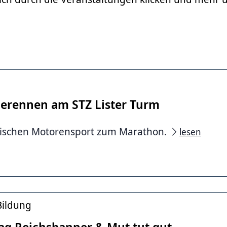
derennen am STZ Lister Turm
rischen Motorensport zum Marathon.
lesen
Bildung
g Reichsbanner & Mut tut gut