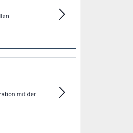
llen
Gedenktag Reichsbanner & Mut t
ation mit der
Inklusive Musikangebote