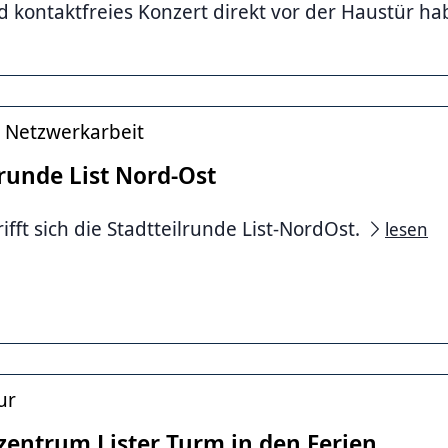
d kontaktfreies Konzert direkt vor der Haustür h
 Netzwerkarbeit
lrunde List Nord-Ost
rifft sich die Stadtteilrunde List-NordOst.
lesen
st
ur
lzentrum Lister Turm in den Ferien