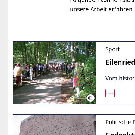
unsere Arbeit erfahren.
Sport
Eilenrie
Vom histo
©
LHH
Politische 
Gedenkta