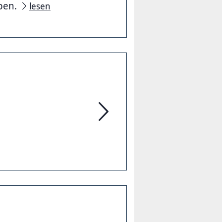
aben.
lesen
Stadtteilrunde List Nord-Ost