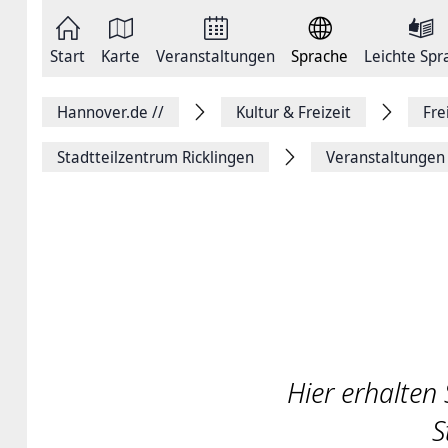
Zum
Seite
Inhalt
als
springen
E-
Zur
Mail
Start
Karte
Veranstaltungen
Sprache
Leichte Spr
Hauptnavigation
versenden
springen
Auf
Facebook
Hannover.de
//
Kultur & Freizeit
Fre
teilen
Auf
X
Stadtteilzentrum Ricklingen
Veranstaltungen
teilen
Seitenlink
Kopieren
Seite
Drucken
Hier erhalten 
S