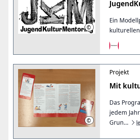
JugendKu
Ein Modell
©
Joy Lohmann
kulturelle
Projekt
Mit kult
Das Progra
jedem Jahr
©
LHH
Grun...
l