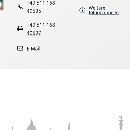
+49 511 168
LHH
Weitere
49595
Informationen
+49 511 168
49597
E-Mail