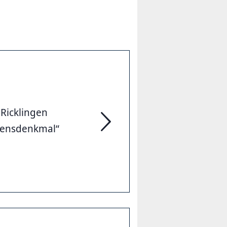
Ricklingen
edensdenkmal“
Denk Mal Frieden