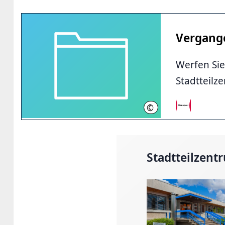
Vergang
Werfen Sie
Stadtteilz
©
Pixabay
Stadtteilzent