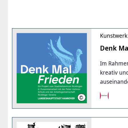
Kunstwerk
Denk Mal
Im Rahmen 
kreativ un
auseinand
©
LHH