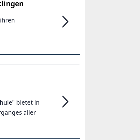
klingen
 ihren
JugendKulturMentoring im Stadtte
hule" bietet in
Mit kultureller Bildung von der Kit
rganges aller