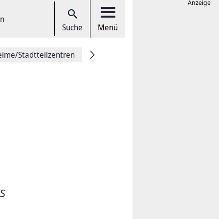
Anzeige
en
Suche
Menü
eime/Stadtteilzentren
es