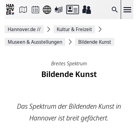
Seite
als
E-
Suche
Mail
versenden
Auf
Hannover.de
//
Kultur & Freizeit
Facebook
teilen
Auf
Museen & Ausstellungen
Bildende Kunst
X
teilen
Seitenlink
Kopieren
Breites Spektrum
Seite
Bildende Kunst
Drucken
Das Spektrum der Bildenden Kunst in
Hannover ist breit gefächert.