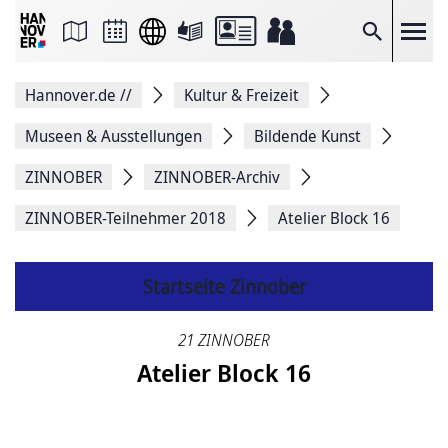
Seite
als
E-
Suche
Mail
versenden
Auf
Hannover.de
//
Kultur & Freizeit
Facebook
teilen
Auf
Museen & Ausstellungen
Bildende Kunst
X
teilen
ZINNOBER
ZINNOBER-Archiv
Seitenlink
Kopieren
ZINNOBER-Teilnehmer 2018
Atelier Block 16
Seite
Drucken
Startseite Zinnober
21 ZINNOBER
Atelier Block 16