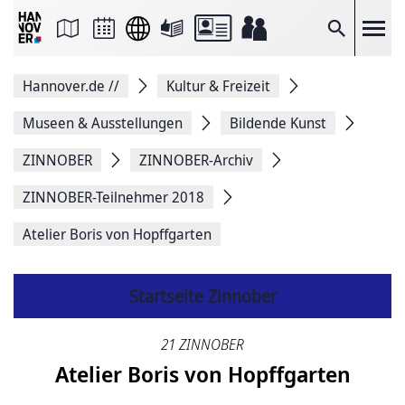
Seite
als
E-
Suche
Mail
versenden
Auf
Hannover.de
//
Kultur & Freizeit
Facebook
teilen
Auf
Museen & Ausstellungen
Bildende Kunst
X
teilen
ZINNOBER
ZINNOBER-Archiv
Seitenlink
Kopieren
ZINNOBER-Teilnehmer 2018
Seite
Drucken
Atelier Boris von Hopffgarten
Startseite Zinnober
21 ZINNOBER
Atelier Boris von Hopffgarten