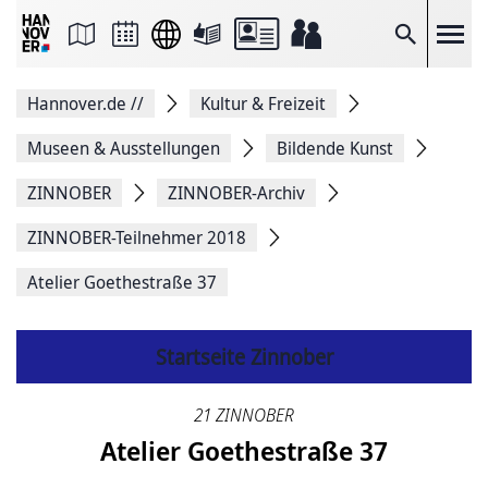
Seite
als
E-
Suche
Mail
versenden
Auf
Hannover.de
//
Kultur & Freizeit
Facebook
teilen
Auf
Museen & Ausstellungen
Bildende Kunst
X
teilen
ZINNOBER
ZINNOBER-Archiv
Seitenlink
Kopieren
ZINNOBER-Teilnehmer 2018
Seite
Drucken
Atelier Goethestraße 37
Startseite Zinnober
21 ZINNOBER
Atelier Goethestraße 37