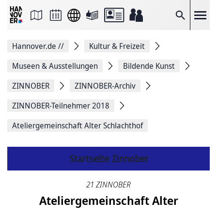
Seite
als
E-
Suche
Mail
versenden
Auf
Hannover.de
//
Kultur & Freizeit
Facebook
teilen
Auf
Museen & Ausstellungen
Bildende Kunst
X
teilen
ZINNOBER
ZINNOBER-Archiv
Seitenlink
Kopieren
ZINNOBER-Teilnehmer 2018
Seite
Drucken
Ateliergemeinschaft Alter Schlachthof
Startseite Zinnober
21 ZINNOBER
Ateliergemeinschaft Alter