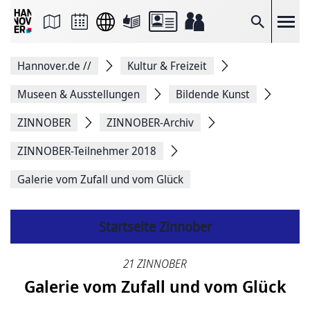
Seite
als
E-
Suche
Mail
versenden
Auf
Hannover.de
//
Kultur & Freizeit
Facebook
teilen
Auf
Museen & Ausstellungen
Bildende Kunst
X
teilen
ZINNOBER
ZINNOBER-Archiv
Seitenlink
Kopieren
ZINNOBER-Teilnehmer 2018
Seite
Drucken
Galerie vom Zufall und vom Glück
Startseite Zinnober
21 ZINNOBER
Galerie vom Zufall und vom Glück