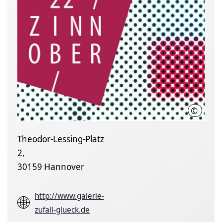
©
Kulturb
Theodor-Lessing-Platz
2,
30159 Hannover
http://www.galerie-
zufall-glueck.de