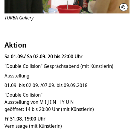
©
M I J
TURBA Gallery
Aktion
Sa 01.09./ Sa 02.09. 20 bis 22:00 Uhr
"Double Collision" Gesprächsabend (mit Künstlerin)
Ausstellung
01.09. bis 02.09. /07.09. bis 09.09.2018
"Double Collision"
Ausstellung von M I J I N H Y U N
geöffnet: 14 bis 20:00 Uhr (mit Künstlerin)
Fr 31.08. 19:00 Uhr
Vernissage (mit Künstlerin)