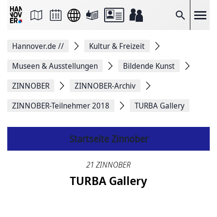
Seite
als
E-
Suche
Mail
versenden
Auf
Hannover.de
//
Kultur & Freizeit
Facebook
teilen
Auf
Museen & Ausstellungen
Bildende Kunst
X
teilen
ZINNOBER
ZINNOBER-Archiv
Seitenlink
Kopieren
ZINNOBER-Teilnehmer 2018
TURBA Gallery
Seite
Drucken
Startseite Zinnober
21 ZINNOBER
TURBA Gallery