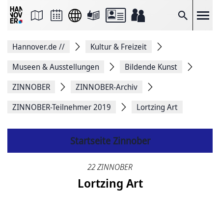
Seite
als
E-
Suche
Mail
versenden
Auf
Hannover.de
//
Kultur & Freizeit
Facebook
teilen
Auf
Museen & Ausstellungen
Bildende Kunst
X
teilen
ZINNOBER
ZINNOBER-Archiv
Seitenlink
Kopieren
ZINNOBER-Teilnehmer 2019
Lortzing Art
Seite
Drucken
Startseite Zinnober
22 ZINNOBER
Lortzing Art