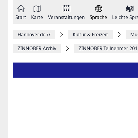
Zum
Seite
Inhalt
als
springen
E-
Zur
Mail
Start
Karte
Veranstaltungen
Sprache
Leichte Spr
Hauptnavigation
versenden
springen
Auf
Facebook
Hannover.de
//
Kultur & Freizeit
Mus
teilen
Auf
X
ZINNOBER-Archiv
ZINNOBER-Teilnehmer 201
teilen
Seitenlink
Kopieren
Seite
Drucken