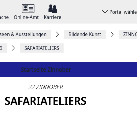
Portal wähl
ache
Online-Amt
Karriere
een & Ausstellungen
Bildende Kunst
ZINN
9
SAFARIATELIERS
Startseite Zinnober
22 ZINNOBER
SAFARIATELIERS