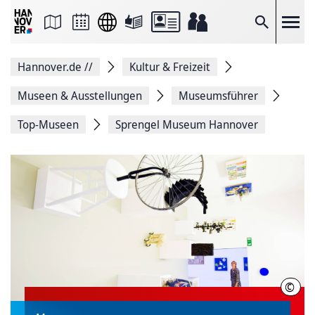
Seite
als
E-
Suche
Mail
versenden
Auf
Hannover.de
//
Kultur & Freizeit
Facebook
teilen
Auf
Museen & Ausstellungen
Museumsführer
X
teilen
Top-Museen
Sprengel Museum Hannover
Seitenlink
Kopieren
Seite
Drucken
©
HMT