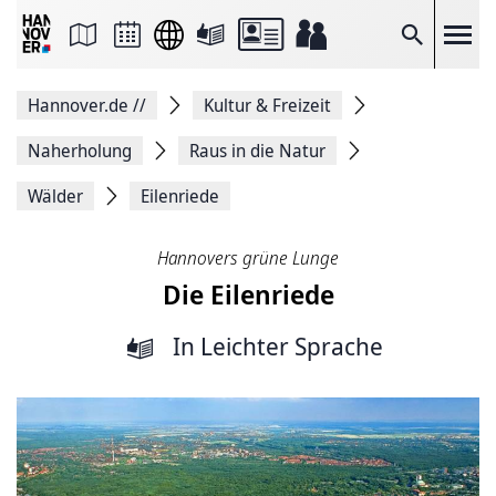
Seite
als
E-
Suche
Mail
versenden
Auf
Hannover.de
//
Kultur & Freizeit
Facebook
teilen
Auf
Naherholung
Raus in die Natur
X
teilen
Wälder
Eilenriede
Seitenlink
Kopieren
Seite
Hannovers grüne Lunge
Drucken
Die Eilenriede
In Leichter Sprache