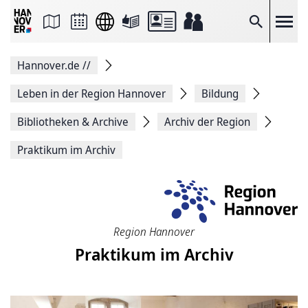
Seite
als
E-
Suche
Mail
versenden
Auf
Hannover.de
//
Facebook
teilen
Auf
Leben in der Region Hannover
Bildung
X
teilen
Bibliotheken & Archive
Archiv der Region
Seitenlink
Kopieren
Praktikum im Archiv
Seite
Drucken
Region Hannover
Praktikum im Archiv