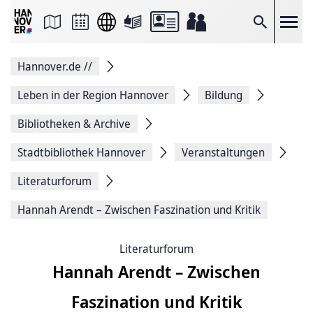
Seite
als
E-
Suche
Mail
versenden
Auf
Hannover.de
//
Facebook
teilen
Auf
Leben in der Region Hannover
Bildung
X
teilen
Bibliotheken & Archive
Seitenlink
Kopieren
Stadtbibliothek Hannover
Veranstaltungen
Seite
Drucken
Literaturforum
Hannah Arendt – Zwischen Faszination und Kritik
Literaturforum
Hannah Arendt – Zwischen
Faszination und Kritik