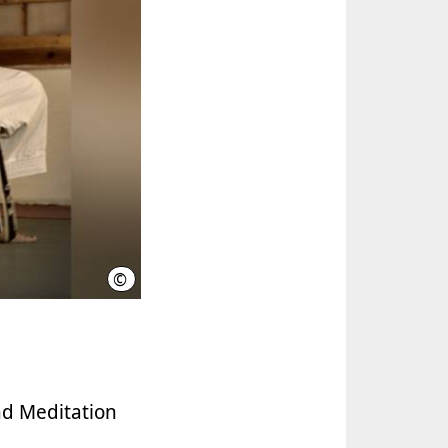
©
Petra Nitschke
nd Meditation