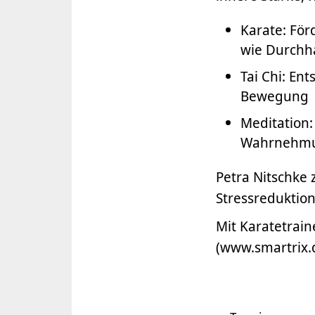
Karate: För
wie Durchha
Tai Chi: En
Bewegung
Meditation:
Wahrnehmun
Petra Nitschke 
Stressreduktio
Mit Karatetrain
(www.smartrix.