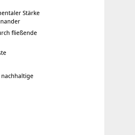
mentaler Stärke
einander
urch fließende
ste
e nachhaltige
n