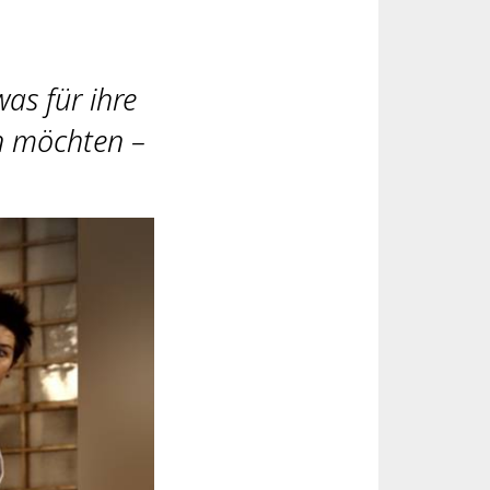
was für ihre
n möchten –
.