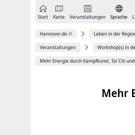
Zum
Seite
Inhalt
als
springen
E-
Zur
Mail
Start
Karte
Veranstaltungen
Sprache
L
Hauptnavigation
versenden
springen
Auf
Facebook
Hannover.de
//
Leben in der Regi
teilen
Auf
X
Veranstaltungen
Workshop(s) in d
teilen
Seitenlink
Mehr Energie durch Kampfkunst, Tai Chi und
Kopieren
Seite
Drucken
Mehr E