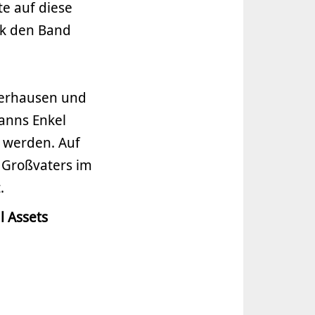
e auf diese
ek den Band
gerhausen und
anns Enkel
 werden. Auf
 Großvaters im
.
l Assets