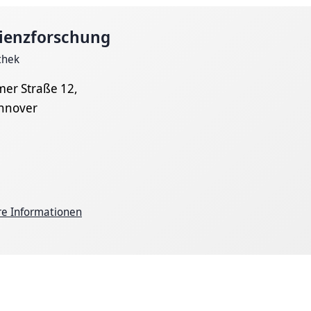
ienzforschung
thek
mer Straße 12,
nnover
re Informationen