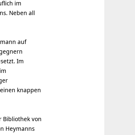
flich im
ns. Neben all
ymann auf
egegnern
setzt. Im
 im
ger
, einen knappen
 Bibliothek von
von Heymanns