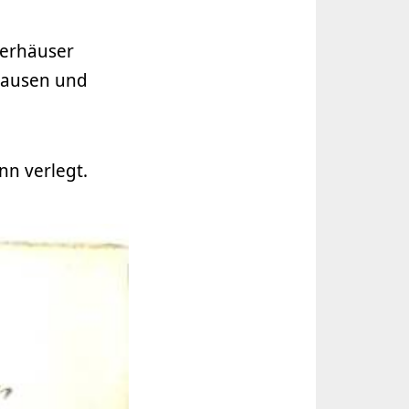
gerhäuser
rhausen und
n verlegt.