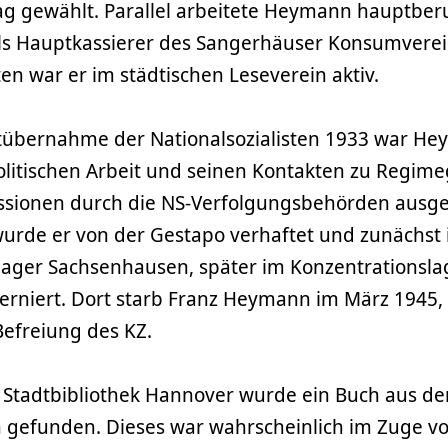
ag gewählt. Parallel arbeitete Heymann hauptberu
ls Hauptkassierer des Sangerhäuser Konsumverei
ten war er im städtischen Leseverein aktiv.
übernahme der Nationalsozialisten 1933 war He
olitischen Arbeit und seinen Kontakten zu Regim
ssionen durch die NS-Verfolgungsbehörden ausge
rde er von der Gestapo verhaftet und zunächst
lager Sachsenhausen, später im Konzentrationsla
erniert. Dort starb Franz Heymann im März 1945
Befreiung des KZ.
 Stadtbibliothek Hannover wurde ein Buch aus der
gefunden. Dieses war wahrscheinlich im Zuge 