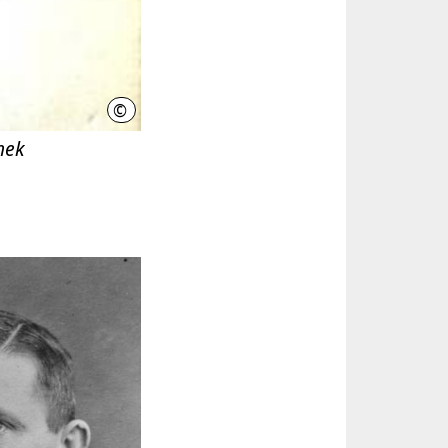
©
Stadtbibliothek Hannover
hek