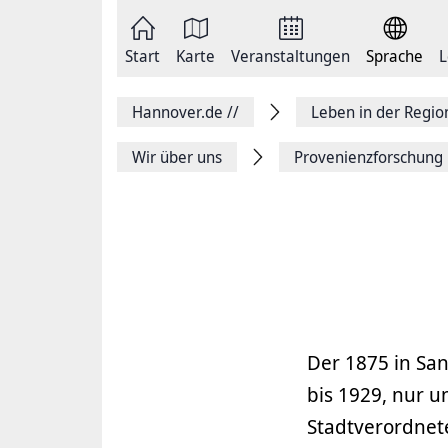
Zum
Seite
Inhalt
als
springen
E-
Zur
Mail
Start
Karte
Veranstaltungen
Sprache
L
Hauptnavigation
versenden
springen
Auf
Facebook
Hannover.de
//
Leben in der Regi
teilen
Auf
X
Wir über uns
Provenienzforschung 
teilen
Seitenlink
Kopieren
Seite
Drucken
Der 1875 in Sa
bis 1929, nur u
Stadtverordnete