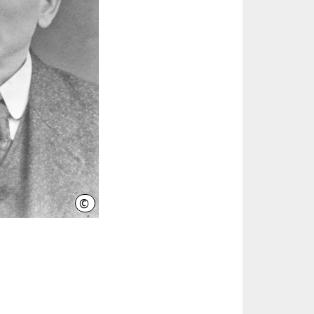
©
Horst Heymann