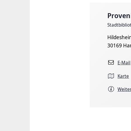
Proven
Stadtbiblio
Hildeshei
30169 Ha
E-Mail
Karte
Weite