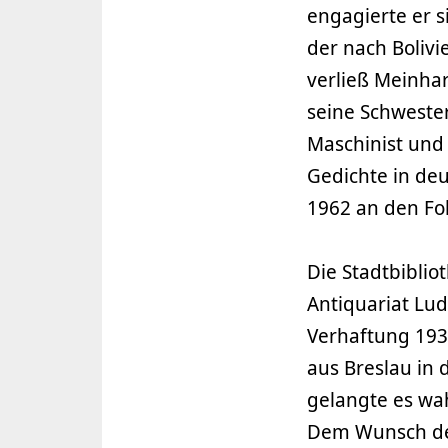
engagierte er 
der nach Boliv
verließ Meinhar
seine Schwester
Maschinist und 
Gedichte in de
1962 an den Fol
Die Stadtbibli
Antiquariat Lu
Verhaftung 19
aus Breslau in 
gelangte es wah
Dem Wunsch der