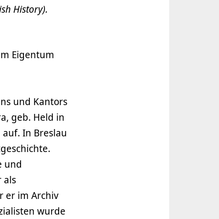
sh History).
dem Eigentum
nns und Kantors
, geb. Held in
auf. In Breslau
tgeschichte.
te und
 als
r er im Archiv
zialisten wurde