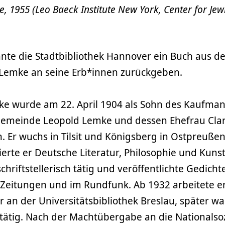
 1955 (Leo Baeck Institute New York, Center for Jewi
onnte die Stadtbibliothek Hannover ein Buch aus 
Lemke an seine Erb*innen zurückgeben.
e wurde am 22. April 1904 als Sohn des Kaufma
Gemeinde Leopold Lemke und dessen Ehefrau Clara
 Er wuchs in Tilsit und Königsberg in Ostpreußen 
ierte er Deutsche Literatur, Philosophie und Kuns
chriftstellerisch tätig und veröffentlichte Gedich
 Zeitungen und im Rundfunk. Ab 1932 arbeitete er
ar an der Universitätsbibliothek Breslau, später wa
 tätig. Nach der Machtübergabe an die Nationalso