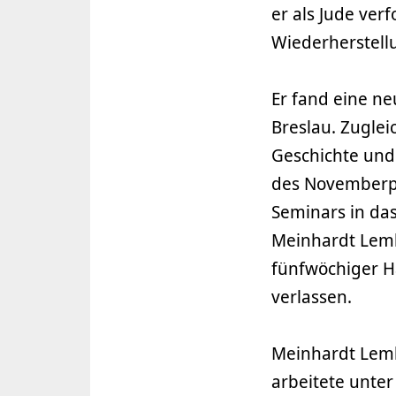
er als Jude ver
Wiederherstell
Er fand eine n
Breslau. Zugle
Geschichte und 
des Novemberp
Seminars in da
Meinhardt Lemk
fünfwöchiger Ha
verlassen.
Meinhardt Lemke
arbeitete unter