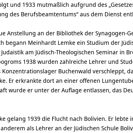
folgt und 1933 mutmaßlich aufgrund des „Gesetze
ung des Berufsbeamtentums“ aus dem Dienst ent
eue Anstellung an der Bibliothek der Synagogen-
ich begann Meinhardt Lemke ein Studium der Jüdi
Judaistik am Jüdisch-Theologischen Seminar in Br
ogroms 1938 wurden zahlreiche Lehrer und Stud
s Konzentrationslager Buchenwald verschleppt, d
e. Er erkrankte dort an einer offenen Lungentub
ft wurde er unter der Auflage entlassen, das De
 gelang 1939 die Flucht nach Bolivien. Er lebte i
 anderem als Lehrer an der Jüdischen Schule Boli