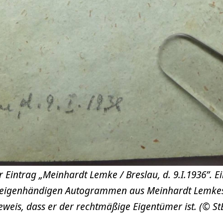
r Eintrag „Meinhardt Lemke / Breslau, d. 9.I.1936”. E
t eigenhändigen Autogrammen aus Meinhardt Lemke
eweis, dass er der rechtmäßige Eigentümer ist. (© S