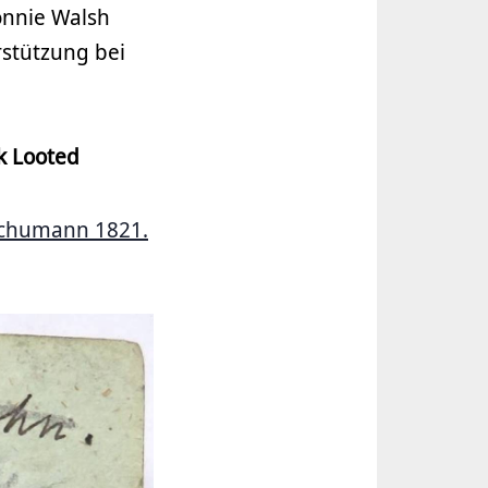
onnie Walsh
rstützung bei
k Looted
 Schumann 1821.