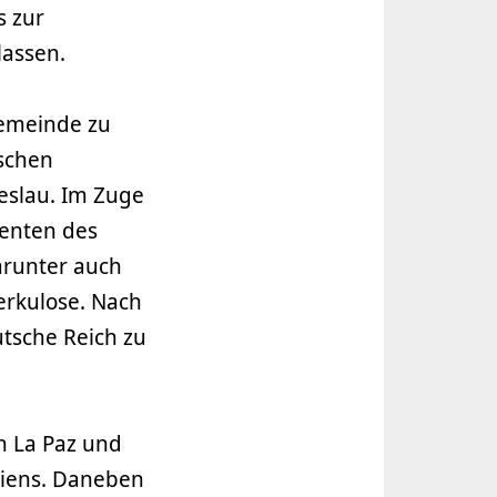
s zur
lassen.
Gemeinde zu
schen
eslau. Im Zuge
enten des
arunter auch
erkulose. Nach
utsche Reich zu
n La Paz und
viens. Daneben