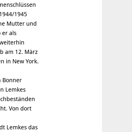
mmenschlüssen
 1944/1945
ine Mutter und
 er als
 weiterhin
rb am 12. März
en in New York.
m Bonner
on Lemkes
uchbeständen
ht. Von dort
dt Lemkes das