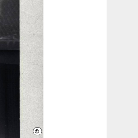
©
Leo Baeck Institute New York, Center for Jewish History