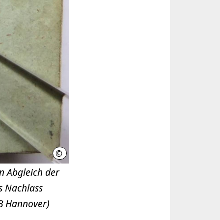
©
Stadtbibliothek Hannover
in Abgleich der
s Nachlass
tB Hannover)