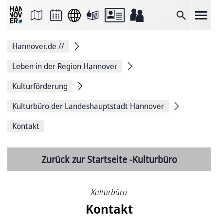
Seite
als
E-
Suche
Mail
versenden
Auf
Hannover.de
//
Facebook
teilen
Auf
Leben in der Region Hannover
X
teilen
Kulturförderung
Seitenlink
Kopieren
Kulturbüro der Landeshauptstadt Hannover
Seite
Drucken
Kontakt
Zurück zur Startseite -Kulturbüro
Kulturbüro
Kontakt