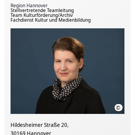
Region Hannover
Stellvertretende Teamleitung
Team Kulturförderung/Archiv
Fachdienst Kultur und Medienbildung
©
Team Kul
Hildesheimer Straße 20,
30169 Hannover