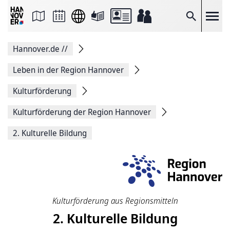
Seite
als
E-
Suche
Mail
versenden
Auf
Hannover.de
//
Facebook
teilen
Auf
Leben in der Region Hannover
X
teilen
Kulturförderung
Seitenlink
Kopieren
Kulturförderung der Region Hannover
Seite
Drucken
2. Kulturelle Bildung
Kulturförderung aus Regionsmitteln
2. Kulturelle Bildung