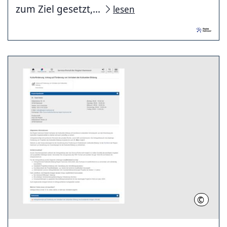
zum Ziel gesetzt,...
lesen
©
RH