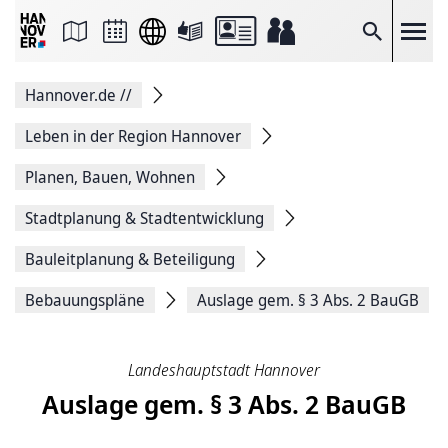
Seite
als
E-
Suche
Mail
versenden
Auf
Hannover.de
//
Facebook
teilen
Auf
Leben in der Region Hannover
X
teilen
Planen, Bauen, Wohnen
Seitenlink
Kopieren
Stadtplanung & Stadtentwicklung
Seite
Drucken
Bauleitplanung & Beteiligung
Bebauungspläne
Auslage gem. § 3 Abs. 2 BauGB
Landeshauptstadt Hannover
Auslage gem. § 3 Abs. 2 BauGB