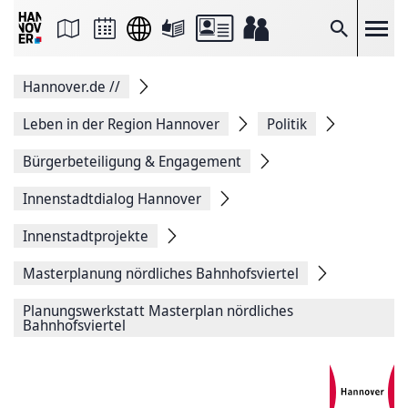
Seite
als
E-
Suche
Mail
versenden
Auf
Hannover.de
//
Facebook
teilen
Auf
Leben in der Region Hannover
Politik
X
teilen
Bürgerbeteiligung & Engagement
Seitenlink
Kopieren
Innenstadtdialog Hannover
Seite
Drucken
Innenstadtprojekte
Masterplanung nördliches Bahnhofsviertel
Planungswerkstatt Masterplan nördliches
Bahnhofsviertel