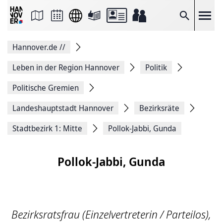
Seite
als
E-
Suche
Mail
versenden
Auf
Hannover.de
//
Facebook
teilen
Auf
Leben in der Region Hannover
Politik
X
teilen
Politische Gremien
Seitenlink
Kopieren
Landeshauptstadt Hannover
Bezirksräte
Seite
Drucken
Stadtbezirk 1: Mitte
Pollok-Jabbi, Gunda
Pollok-Jabbi, Gunda
Bezirksratsfrau (Einzelvertreterin / Parteilos),