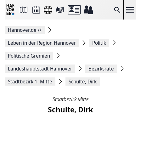
Seite
als
E-
Suche
Mail
versenden
Auf
Hannover.de
//
Facebook
teilen
Auf
Leben in der Region Hannover
Politik
X
teilen
Politische Gremien
Seitenlink
Kopieren
Landeshauptstadt Hannover
Bezirksräte
Seite
Drucken
Stadtbezirk 1: Mitte
Schulte, Dirk
Stadtbezirk Mitte
Schulte, Dirk