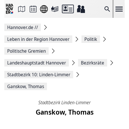
Seite
als
E-
Suche
Mail
versenden
Auf
Hannover.de
//
Facebook
teilen
Auf
Leben in der Region Hannover
Politik
X
teilen
Politische Gremien
Seitenlink
Kopieren
Landeshauptstadt Hannover
Bezirksräte
Seite
Drucken
Stadtbezirk 10: Linden-Limmer
Ganskow, Thomas
Stadtbezirk Linden-Limmer
Ganskow, Thomas