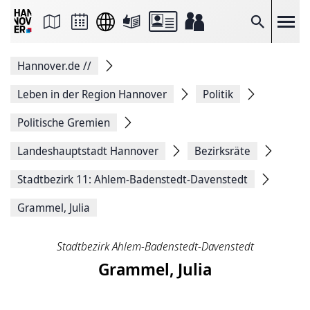
Seite
als
E-
Suche
Mail
versenden
Auf
Hannover.de
//
Facebook
teilen
Auf
Leben in der Region Hannover
Politik
X
teilen
Politische Gremien
Seitenlink
Kopieren
Landeshauptstadt Hannover
Bezirksräte
Seite
Drucken
Stadtbezirk 11: Ahlem-Badenstedt-Davenstedt
Grammel, Julia
Stadtbezirk Ahlem-Badenstedt-Davenstedt
Grammel, Julia