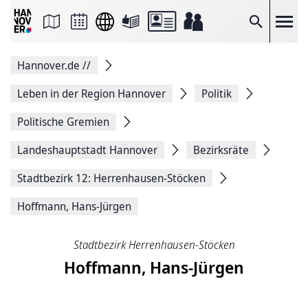
Seite
als
E-
Suche
Mail
versenden
Auf
Hannover.de
//
Facebook
teilen
Auf
Leben in der Region Hannover
Politik
X
teilen
Politische Gremien
Seitenlink
Kopieren
Landeshauptstadt Hannover
Bezirksräte
Seite
Drucken
Stadtbezirk 12: Herrenhausen-Stöcken
Hoffmann, Hans-Jürgen
Stadtbezirk Herrenhausen-Stöcken
Hoffmann, Hans-Jürgen