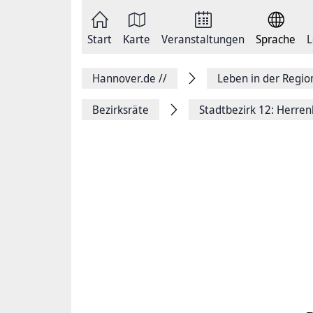
Zum
Seite
Inhalt
als
springen
E-
Zur
Mail
Start
Karte
Veranstaltungen
Sprache
L
Hauptnavigation
versenden
springen
Auf
Facebook
Hannover.de
//
Leben in der Regi
teilen
Auf
X
Bezirksräte
Stadtbezirk 12: Herre
teilen
Seitenlink
Kopieren
Seite
Drucken