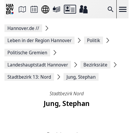
Seite
als
E-
Suche
Mail
versenden
Auf
Hannover.de
//
Facebook
teilen
Auf
Leben in der Region Hannover
Politik
X
teilen
Politische Gremien
Seitenlink
Kopieren
Landeshauptstadt Hannover
Bezirksräte
Seite
Drucken
Stadtbezirk 13: Nord
Jung, Stephan
Stadtbezirk Nord
Jung, Stephan