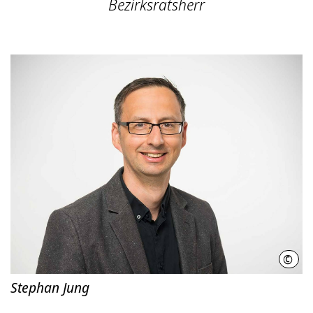
Bezirksratsherr
©
Blic
Stephan Jung