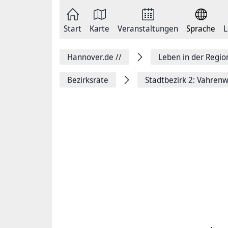
Zum
Seite
Inhalt
als
springen
E-
Zur
Mail
Start
Karte
Veranstaltungen
Sprache
L
Hauptnavigation
versenden
springen
Auf
Facebook
Hannover.de
//
Leben in der Regi
teilen
Auf
X
Bezirksräte
Stadtbezirk 2: Vahrenw
teilen
Seitenlink
Kopieren
Seite
Drucken